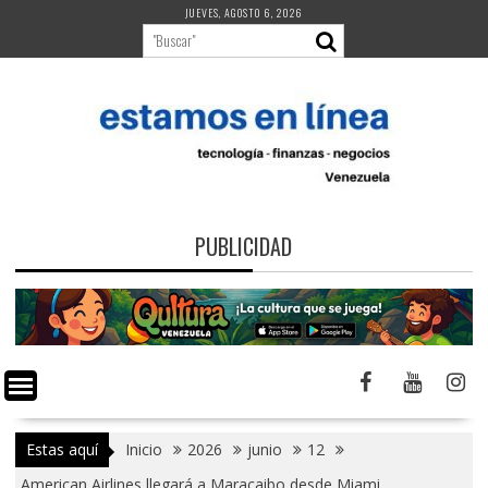
Saltar
JUEVES, AGOSTO 6, 2026
al
contenido
PUBLICIDAD
Estas aquí
Inicio
2026
junio
12
American Airlines llegará a Maracaibo desde Miami