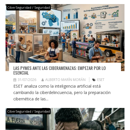
CiberSeguridad / Seguridad
LAS PYMES ANTE LAS CIBERAMENAZAS: EMPEZAR POR LO
ESENCIAL
31/07/2026
ALBERTO MARÍN MORÁN
ESET
ESET analiza como la inteligencia artificial está
cambiando la ciberdelincuencia, pero la preparación
cibernética de las...
CiberSeguridad / Seguridad