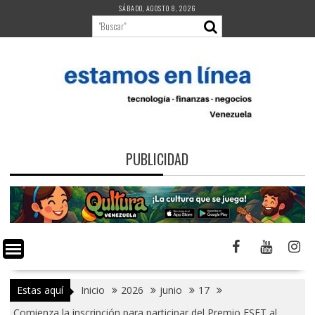
Saltar
SÁBADO, AGOSTO 8, 2026
al
contenido
PUBLICIDAD
Estas aquí
Inicio
2026
junio
17
Comienza la inscripción para participar del Premio ESET al