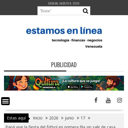
Saltar
SÁBADO, AGOSTO 8, 2026
al
contenido
PUBLICIDAD
Estas aquí
Inicio
2026
junio
17
Papá vive la fiesta del fútbol en primera fila sin salir de casa