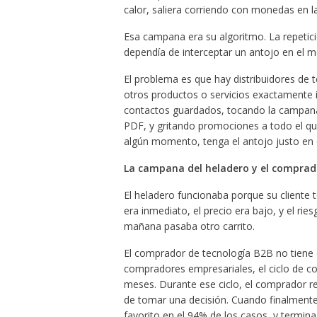
calor, saliera corriendo con monedas en 
Esa campana era su algoritmo. La repetic
dependía de interceptar un antojo en el 
El problema es que hay distribuidores de 
otros productos o servicios exactamente 
contactos guardados, tocando la campana 
PDF, y gritando promociones a todo el q
algún momento, tenga el antojo justo en e
La campana del heladero y el comprad
El heladero funcionaba porque su cliente t
era inmediato, el precio era bajo, y el rie
mañana pasaba otro carrito.
El comprador de tecnología B2B no tiene 
compradores empresariales, el ciclo de c
meses. Durante ese ciclo, el comprador rea
de tomar una decisión. Cuando finalmente
favorito en el 94% de los casos, y termina 