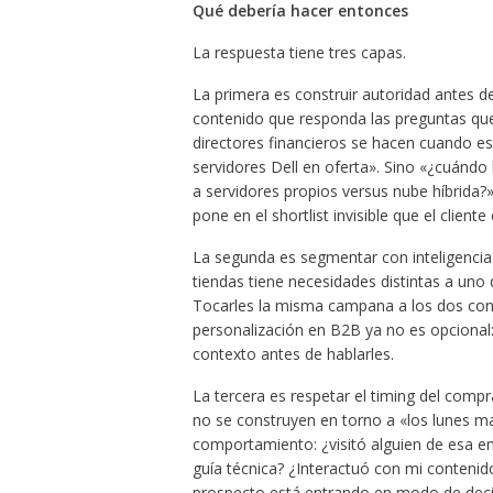
Qué debería hacer entonces
La respuesta tiene tres capas.
La primera es construir autoridad antes de 
contenido que responda las preguntas que 
directores financieros se hacen cuando e
servidores Dell en oferta». Sino «¿cuándo
a servidores propios versus nube híbrida?»
pone en el shortlist invisible que el clien
La segunda es segmentar con inteligencia
tiendas tiene necesidades distintas a uno 
Tocarles la misma campana a los dos con 
personalización en B2B ya no es opcional
contexto antes de hablarles.
La tercera es respetar el timing del comp
no se construyen en torno a «los lunes ma
comportamiento: ¿visitó alguien de esa e
guía técnica? ¿Interactuó con mi contenid
prospecto está entrando en modo de deci