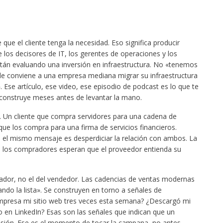
que el cliente tenga la necesidad. Eso significa producir
los decisores de IT, los gerentes de operaciones y los
stán evaluando una inversión en infraestructura. No «tenemos
 le conviene a una empresa mediana migrar su infraestructura
. Ese artículo, ese video, ese episodio de podcast es lo que te
te construye meses antes de levantar la mano.
. Un cliente que compra servidores para una cadena de
que los compra para una firma de servicios financieros.
el mismo mensaje es desperdiciar la relación con ambos. La
: los compradores esperan que el proveedor entienda su
rador, no el del vendedor. Las cadencias de ventas modernas
ndo la lista». Se construyen en torno a señales de
mpresa mi sitio web tres veces esta semana? ¿Descargó mi
o en LinkedIn? Esas son las señales que indican que un
sión. Ese es el momento de tocar la campana, no antes.