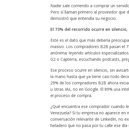
Nadie sale corriendo a comprar un servid
Pero sí llaman primero al proveedor que d
demostró que entendía su negocio.
El 73% del recorrido ocurre en silencio
Este es el dato que más debería preocupar
masivo. Los compradores B2B pasan el 73
anónima: leyendo artículos especializado
G2 o Capterra, escuchando podcasts, pre
Ese proceso ocurre en silencio, sin avisa
la mano hasta que ya tiene casi todo deci
29% de los compradores B2B ahora inicia
u otras IAs, no en Google. El 89% usa inte
el proceso de compra.
¿Qué encuentra ese comprador cuando le p
Venezuela? Si tu empresa no aparece en ni
conversación relevante de LinkedIn, no ex
heladero que no pasa por tu calle ese día 