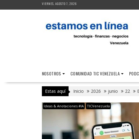
Saltar
VIERNES, AGOSTO 7, 2026
al
contenido
NOSOTROS
COMUNIDAD TIC VENEZUELA
PODC
Estas aquí
Inicio
2026
junio
22
Ideas & Anotaciones #IA
TICVenezuela