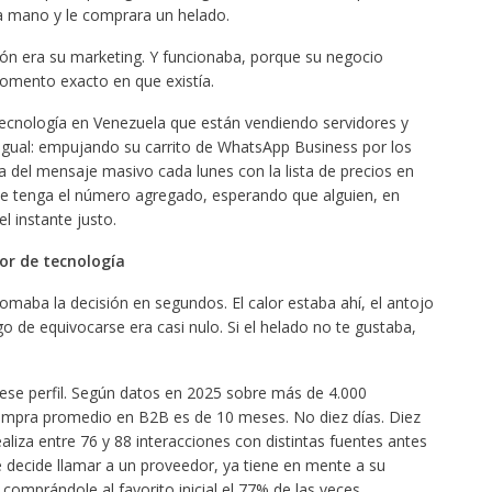
la mano y le comprara un helado.
ión era su marketing. Y funcionaba, porque su negocio
momento exacto en que existía.
tecnología en Venezuela que están vendiendo servidores y
igual: empujando su carrito de WhatsApp Business por los
del mensaje masivo cada lunes con la lista de precios en
ue tenga el número agregado, esperando que alguien, en
l instante justo.
or de tecnología
omaba la decisión en segundos. El calor estaba ahí, el antojo
sgo de equivocarse era casi nulo. Si el helado no te gustaba,
ese perfil. Según datos en 2025 sobre más de 4.000
ompra promedio en B2B es de 10 meses. No diez días. Diez
liza entre 76 y 88 interacciones con distintas fuentes antes
 decide llamar a un proveedor, ya tiene en mente a su
comprándole al favorito inicial el 77% de las veces.