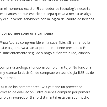
o en el momento exacto. El vendedor de tecnología necesita
eses antes de que ese cliente sepa que va a necesitar algo.
 el que vende servidores con la lógica del carrito de helados
rvidor porque sonó una campana
WhatsApp es comprensible en la superficie: «Si le mando la
esite algo me va a llamar porque me tiene presente.» Es
so suficientemente seguido y hago suficiente ruido, cuando
de compra tecnológica funciona como un antojo. No funciona
ana» y «tomar la decisión de comprar» en tecnología B2B es de
 internas.
 el 41% de los compradores B2B ya tiene un proveedor
 proceso de evaluación. Entre quienes compran por primera
uno ya favorecido. El shortlist mental está cerrado mucho