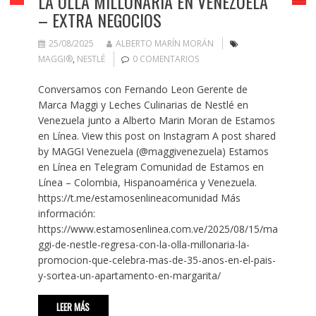
LA OLLA MILLONARIA EN VENEZUELA
– EXTRA NEGOCIOS
25/08/2025
ALBERTO MARÍN MORÁN
MAGGI®
,
NESTLÉ
0 COMENTARIOS
Conversamos con Fernando Leon Gerente de
Marca Maggi y Leches Culinarias de Nestlé en
Venezuela junto a Alberto Marin Moran de Estamos
en Línea. View this post on Instagram A post shared
by MAGGI Venezuela (@maggivenezuela) Estamos
en Línea en Telegram Comunidad de Estamos en
Línea – Colombia, Hispanoamérica y Venezuela.
https://t.me/estamosenlineacomunidad Más
información:
https://www.estamosenlinea.com.ve/2025/08/15/ma
ggi-de-nestle-regresa-con-la-olla-millonaria-la-
promocion-que-celebra-mas-de-35-anos-en-el-pais-
y-sortea-un-apartamento-en-margarita/
LEER MÁS