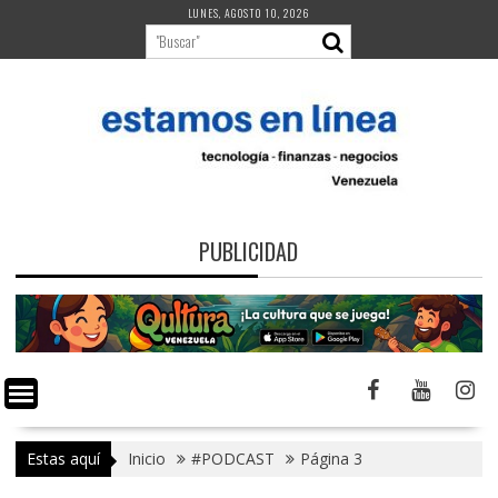
Saltar
LUNES, AGOSTO 10, 2026
al
contenido
PUBLICIDAD
Estas aquí
Inicio
#PODCAST
Página 3