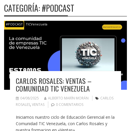
CATEGORÍA:
#PODCAST
#PODCAST
TICVenezuela
CARLOS ROSALES: VENTAS –
COMUNIDAD TIC VENEZUELA
04/08/2025
ALBERTO MARÍN MORÁN
CARLOS
ROSALES
,
VENTAS
0 COMENTARIOS
Iniciamos nuestro ciclo de Educación Gerencial en la
Comunidad TIC Venezuela, con Carlos Rosales y
nuestra formacion en «Ventas»