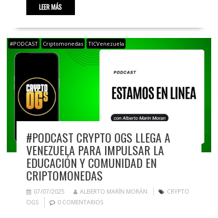
LEER MÁS
#PODCAST
Criptomonedas
TICVenezuela
#PODCAST CRYPTO OGS LLEGA A
VENEZUELA PARA IMPULSAR LA
EDUCACIÓN Y COMUNIDAD EN
CRIPTOMONEDAS
07/07/2025
ALBERTO MARÍN MORÁN
CRYPTO
OGS
0 COMENTARIOS