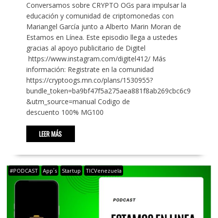
Conversamos sobre CRYPTO OGs para impulsar la
educación y comunidad de criptomonedas con
Mariangel García junto a Alberto Marin Moran de
Estamos en Línea. Este episodio llega a ustedes
gracias al apoyo publicitario de Digitel
https://www.instagram.com/digitel412/ Más
información: Registrate en la comunidad
https://cryptoogs.mn.co/plans/1530955?
bundle_token=ba9bf47f5a275aea881f8ab269cbc6c9
&utm_source=manual Codigo de
descuento 100% MG100
LEER MÁS
#PODCAST
App´s
Startup
TICVenezuela