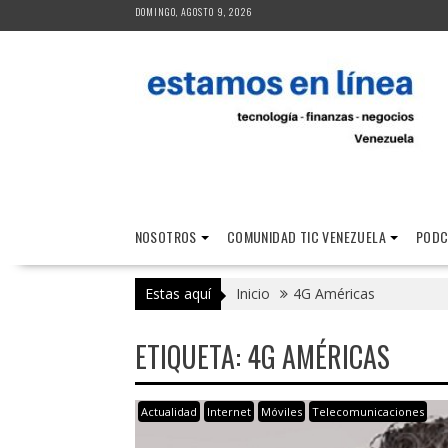
Saltar
DOMINGO, AGOSTO 9, 2026
al
contenido
NOSOTROS
COMUNIDAD TIC VENEZUELA
PODC
Estas aquí
Inicio
4G Américas
ETIQUETA:
4G AMÉRICAS
Actualidad
Internet
Móviles
Telecomunicaciones