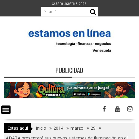
Saltar
SÁBADO, AGOSTO 8, 2026
al
contenido
PUBLICIDAD
Estas aquí
Inicio
2014
marzo
29
ADATA presentará sus nuevos sistemas de iluminación en el