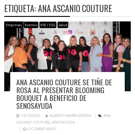
ETIQUETA:
ANA ASCANIO COUTURE
Empresas
Eventos
RSE / ESG
Salud
ANA ASCANIO COUTURE SE TIÑE DE
ROSA AL PRESENTAR BLOOMING
BOUQUET A BENEFICIO DE
SENOSAYUDA
10/10/2023
ALBERTO MARÍN MORÁN
ANA
ASCANIO COUTURE
,
SENOSAYUDA
0 COMENTARIOS