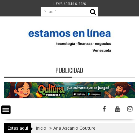
Saltar
JUEVES, AGOSTO 6, 2026
al
contenido
PUBLICIDAD
Estas aquí
Inicio
Ana Ascanio Couture