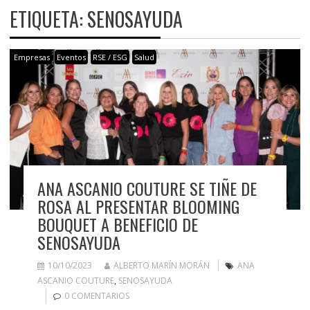
ETIQUETA:
SENOSAYUDA
Empresas
Eventos
RSE / ESG
Salud
ANA ASCANIO COUTURE SE TIÑE DE
ROSA AL PRESENTAR BLOOMING
BOUQUET A BENEFICIO DE
SENOSAYUDA
10/10/2023
ALBERTO MARÍN MORÁN
ANA
ASCANIO COUTURE
,
SENOSAYUDA
0 COMENTARIOS