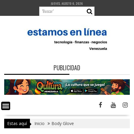
Saltar
JUEVES, AGOSTO 6, 2026
al
contenido
PUBLICIDAD
Estas aquí
Inicio
Body Glove