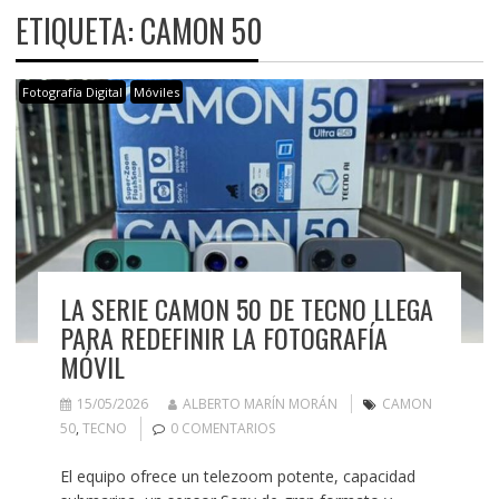
ETIQUETA:
CAMON 50
Fotografía Digital
Móviles
LA SERIE CAMON 50 DE TECNO LLEGA
PARA REDEFINIR LA FOTOGRAFÍA
MÓVIL
15/05/2026
ALBERTO MARÍN MORÁN
CAMON
50
,
TECNO
0 COMENTARIOS
El equipo ofrece un telezoom potente, capacidad