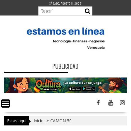
Saltar
SÁBADO, AGOSTO 8, 2026
al
contenido
PUBLICIDAD
Estas aquí
Inicio
CAMON 50