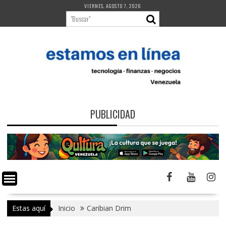
Saltar
VIERNES, AGOSTO 7, 2026
al
contenido
PUBLICIDAD
Estas aquí
Inicio
Caribian Drim