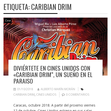
ETIQUETA:
CARIBIAN DRIM
Cine
DIVIÉRTETE EN CINES UNIDOS CON
«CARIBIAN DRIM”, UN SUEÑO EN EL
PARAISO
01/10/2018
ALBERTO MARÍN MORÁN
CARIBIAN DRIM
,
CINES UNIDOS
0 COMENTARIOS
Caracas, octubre 2018. A partir del proximo viernes
12 de octubre, Cines Unidos estrena en sus salas