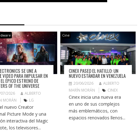
rdware
Cine
LECTRONICS SE UNE A
CINEX PASEO EL HATILLO: UN
E VIDEO PARA IMPULSAR EN
NUEVO ESTÁNDAR EN VENEZUELA
 EL ÉPICO ESTRENO DE
20/06/2026
ALBERTO
ERS OF THE UNIVERSE
MARÍN MORÁN
CINEX
/07/2026
ALBERTO
Cinex inicia una nueva era
N MORÁN
LG
en uno de sus complejos
el nuevo Creator
más emblemáticos, con
inal Picture Mode y una
espacios renovados llenos...
ión interactiva del Magic
te, los televisores...