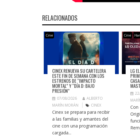
RELACIONADOS
Cine
Cine
Ha
CINEX RENUEVA SU CARTELERA
LG E
ESTE FIN DE SEMANA CON LOS
PRIM
ESTRENOS DE “IMPACTO
CASA
MORTAL” Y “DÍA D: BAJO
MAST
PRESIÓN”
22
07/08/2026
ALBERTO
MARÍ
MARÍN MORÁN
CINEX
Con 
Cinex se prepara para recibir
Orig
a las familias y amantes del
func
cine con una programación
Remo
cargada...