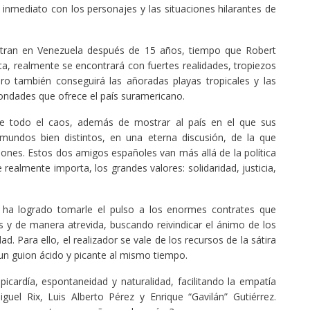
inmediato con los personajes y las situaciones hilarantes de
ntran en Venezuela después de 15 años, tiempo que Robert
ista, realmente se encontrará con fuertes realidades, tropiezos
ro también conseguirá las añoradas playas tropicales y las
dades que ofrece el país suramericano.
le todo el caos, además de mostrar al país en el que sus
mundos bien distintos, en una eterna discusión, de la que
nes. Estos dos amigos españoles van más allá de la política
realmente importa, los grandes valores: solidaridad, justicia,
s ha logrado tomarle el pulso a los enormes contrates que
os y de manera atrevida, buscando reivindicar el ánimo de los
 Para ello, el realizador se vale de los recursos de la sátira
 un guion ácido y picante al mismo tiempo.
icardía, espontaneidad y naturalidad, facilitando la empatía
iguel Rix, Luis Alberto Pérez y Enrique “Gavilán” Gutiérrez.