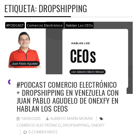
ETIQUETA:
DROPSHIPPING
#PODCAST
Comercio Electrónico
Hablan Los CEOs
#PODCAST COMERCIO ELECTRÓNICO
+ DROPSHIPPING EN VENEZUELA CON
JUAN PABLO AGUDELO DE ONEXFY EN
HABLAN LOS CEOS
18/03/2025
ALBERTO MARÍN MORÁN
COMERCIO ELECTRÓNICO
,
DROPSHIPPING
,
ONEXFY
0 COMENTARIOS