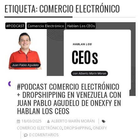
ETIQUETA:
COMERCIO ELECTRÓNICO
#PODCAST
Comercio Electrónico
Hablan Los CEOs
#PODCAST COMERCIO ELECTRÓNICO
+ DROPSHIPPING EN VENEZUELA CON
JUAN PABLO AGUDELO DE ONEXFY EN
HABLAN LOS CEOS
18/03/2025
ALBERTO MARÍN MORÁN
COMERCIO ELECTRÓNICO
,
DROPSHIPPING
,
ONEXFY
0 COMENTARIOS