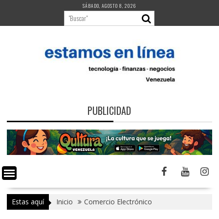
Saltar
SÁBADO, AGOSTO 8, 2026
al
contenido
PUBLICIDAD
Estas aquí
Inicio
Comercio Electrónico