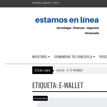
Saltar
VIERNES, AGOSTO 7, 2026
al
contenido
NOSOTROS
COMUNIDAD TIC VENEZUELA
PODC
Estas aquí
Inicio
E-Wallet
ETIQUETA:
E-WALLET
Actualidad