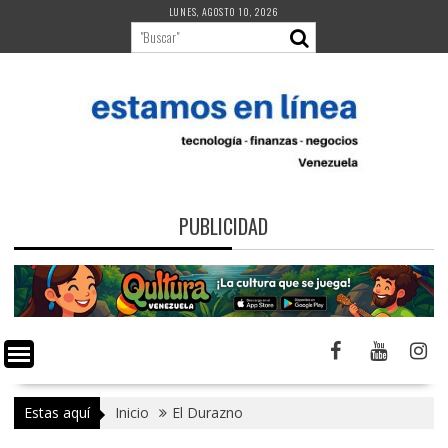
Saltar
LUNES, AGOSTO 10, 2026
al
contenido
PUBLICIDAD
Estas aquí
Inicio
El Durazno