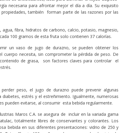
gía necesaria para afrontar mejor el día a día. Su exquisito
es propiedades, también forman parte de las razones por las
 agua, fibra, hidratos de carbono, calcio, potasio, magnesio,
 cada 100 gramos de esta fruta solo contienen 37 calorías.
umir un vaso de jugo de durazno, se pueden obtener los
 el cuerpo necesita, sin comprometer la pérdida de peso. De
o contenido de grasa, son factores claves para controlar el
strés.
 perder peso, el jugo de durazno puede prevenir algunas
a diabetes, estrés y el estreñimiento. Igualmente, numerosas
es pueden evitarse, al consumir esta bebida regularmente.
ndustrias Maros C.A. se asegura de incluir en la variada gama
ulac, totalmente libres de conservantes y colorantes. Los
osa bebida en sus diferentes presentaciones: vidrio de 250 y