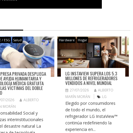
E / ESG
Salud
Hardware
Hogar
LG INSTAVIEW SUPERA LOS 5.3
MPRESA PRIVADA DESPLIEGA
MILLONES DE REFRIGERADORES
DE AYUDA HUMANITARIA Y
VENDIDOS A NIVEL MUNDIAL
OLOGÍA MÉDICA GRATUITA
 LAS VÍCTIMAS DEL DOBLE
27/07/2026
ALBERTO
O
MARÍN MORÁN
LG
/07/2026
ALBERTO
Elegido por consumidores
N MORÁN
de todo el mundo, el
onsabilidad Social y
refrigerador LG InstaView™
zas interinstitucionales
continúa redefiniendo la
 el desastre natural La
experiencia en...
esa de tecnología