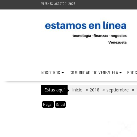
Saltar
VIERNES, AGOSTO 7, 2026
al
contenido
NOSOTROS
COMUNIDAD TIC VENEZUELA
PODC
Estas aquí
Inicio
2018
septiembre
Hogar
Salud