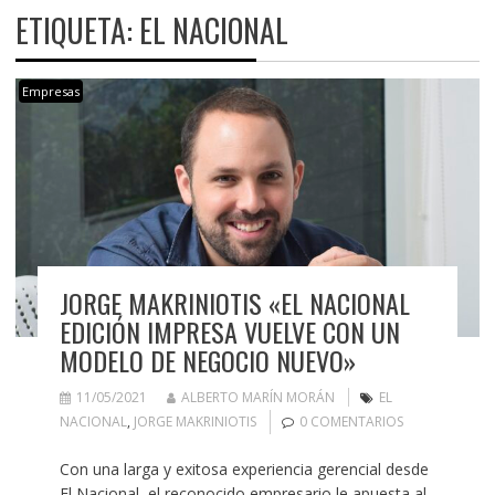
ETIQUETA:
EL NACIONAL
Empresas
JORGE MAKRINIOTIS «EL NACIONAL
EDICIÓN IMPRESA VUELVE CON UN
MODELO DE NEGOCIO NUEVO»
11/05/2021
ALBERTO MARÍN MORÁN
EL
NACIONAL
,
JORGE MAKRINIOTIS
0 COMENTARIOS
Con una larga y exitosa experiencia gerencial desde
El Nacional, el reconocido empresario le apuesta al