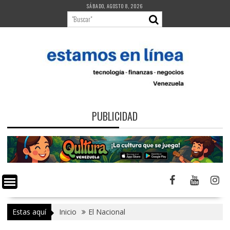
Saltar
SÁBADO, AGOSTO 8, 2026
al
contenido
PUBLICIDAD
Estas aquí
Inicio
El Nacional