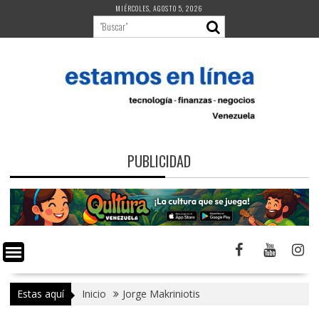
Saltar
MIÉRCOLES, AGOSTO 5, 2026
al
contenido
PUBLICIDAD
Estas aquí
Inicio
Jorge Makriniotis