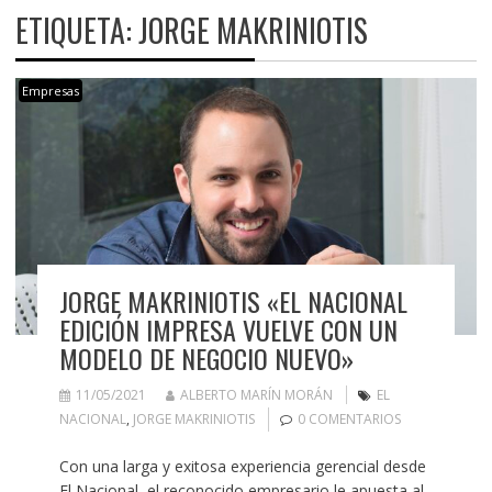
ETIQUETA:
JORGE MAKRINIOTIS
Empresas
JORGE MAKRINIOTIS «EL NACIONAL
EDICIÓN IMPRESA VUELVE CON UN
MODELO DE NEGOCIO NUEVO»
11/05/2021
ALBERTO MARÍN MORÁN
EL
NACIONAL
,
JORGE MAKRINIOTIS
0 COMENTARIOS
Con una larga y exitosa experiencia gerencial desde
El Nacional, el reconocido empresario le apuesta al