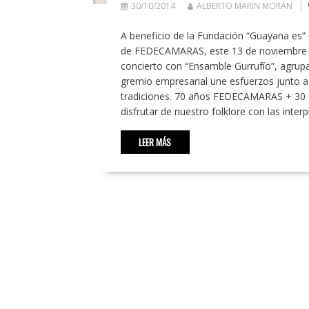
30/10/2014
ALBERTO MARÍN MORÁN
A beneficio de la Fundación “Guayana es” 
de FEDECAMARAS, este 13 de noviembre a 
concierto con “Ensamble Gurrufío”, agrupac
gremio empresarial une esfuerzos junto a
tradiciones. 70 años FEDECAMARAS + 30 
disfrutar de nuestro folklore con las inte
LEER MÁS