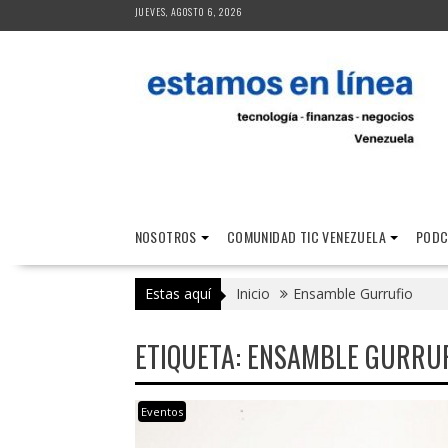
Saltar
JUEVES, AGOSTO 6, 2026
al
contenido
NOSOTROS
COMUNIDAD TIC VENEZUELA
PODC
Estas aquí
Inicio
Ensamble Gurrufio
ETIQUETA:
ENSAMBLE GURRUF
Eventos