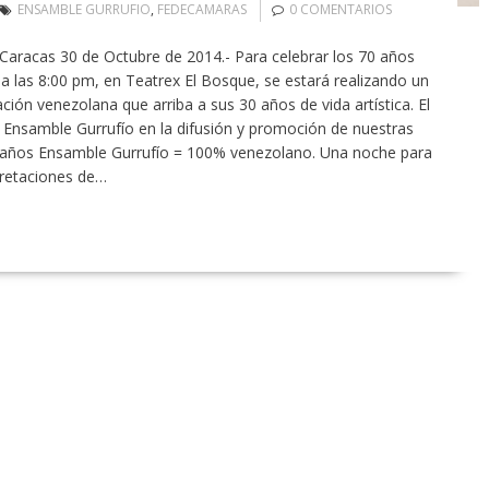
ENSAMBLE GURRUFIO
,
FEDECAMARAS
0 COMENTARIOS
Caracas 30 de Octubre de 2014.- Para celebrar los 70 años
las 8:00 pm, en Teatrex El Bosque, se estará realizando un
ión venezolana que arriba a sus 30 años de vida artística. El
 Ensamble Gurrufío en la difusión y promoción de nuestras
años Ensamble Gurrufío = 100% venezolano. Una noche para
rpretaciones de…