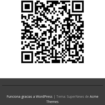
Funciona gracias a WordPress
|
Tema: SuperNews de
Acme
Themes