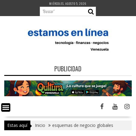
Saltar
MIÉRCOLES, AGOSTO 5, 2026
al
contenido
PUBLICIDAD
Estas aquí
Inicio
esquemas de negocio globales