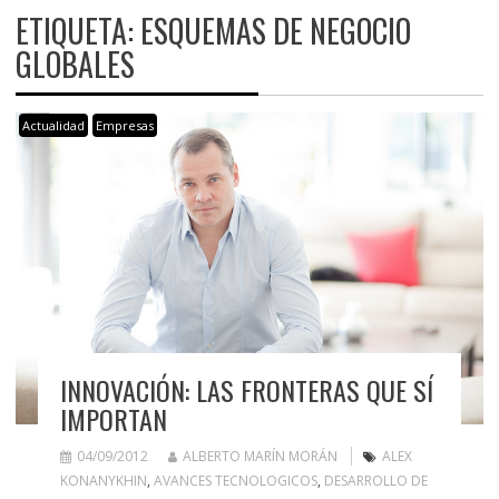
ETIQUETA:
ESQUEMAS DE NEGOCIO
GLOBALES
Actualidad
Empresas
INNOVACIÓN: LAS FRONTERAS QUE SÍ
IMPORTAN
04/09/2012
ALBERTO MARÍN MORÁN
ALEX
KONANYKHIN
,
AVANCES TECNOLOGICOS
,
DESARROLLO DE