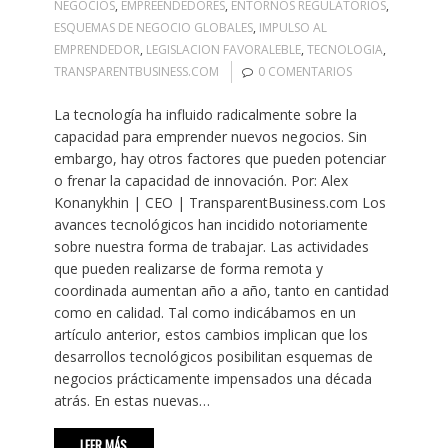
NEGOCIOS
,
EMPREENDEDORES
,
ENTORNOS REGULATORIOS
,
ESQUEMAS DE NEGOCIO GLOBALES
,
IMPULSO AL
EMPRENDEDOR
,
LEGISLACION FAVORALEBLE
,
TECNOLOGIA
,
TRANSPARENTBUSINESS.COM
0 COMENTARIOS
La tecnología ha influido radicalmente sobre la
capacidad para emprender nuevos negocios. Sin
embargo, hay otros factores que pueden potenciar
o frenar la capacidad de innovación. Por: Alex
Konanykhin | CEO | TransparentBusiness.com Los
avances tecnológicos han incidido notoriamente
sobre nuestra forma de trabajar. Las actividades
que pueden realizarse de forma remota y
coordinada aumentan año a año, tanto en cantidad
como en calidad. Tal como indicábamos en un
artículo anterior, estos cambios implican que los
desarrollos tecnológicos posibilitan esquemas de
negocios prácticamente impensados una década
atrás. En estas nuevas…
LEER MÁS