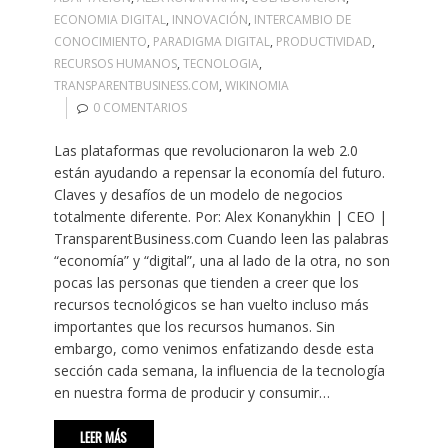
ECONOMIA DIGITAL
,
INNOVACIÓN
,
INTERCAMBIO DE
CONOCIMIENTO
,
PARADIGMA DIGITAL
,
PRODUCTIVIDAD
,
RECURSOS HUMANOS
,
TECNOLOGIA
,
TRANSPARENTBUSINESS.COM
,
WIKINOMIA
0 COMENTARIOS
Las plataformas que revolucionaron la web 2.0
están ayudando a repensar la economía del futuro.
Claves y desafíos de un modelo de negocios
totalmente diferente. Por: Alex Konanykhin | CEO |
TransparentBusiness.com Cuando leen las palabras
“economía” y “digital”, una al lado de la otra, no son
pocas las personas que tienden a creer que los
recursos tecnológicos se han vuelto incluso más
importantes que los recursos humanos. Sin
embargo, como venimos enfatizando desde esta
sección cada semana, la influencia de la tecnología
en nuestra forma de producir y consumir…
LEER MÁS