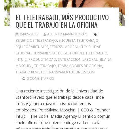
EL TELETRABAJO, MÁS PRODUCTIVO
QUE EL TRABAJO EN LA OFICINA
04/09/2012
ALBERTO MARÍN MORÁN
BENEFICIOS TELETRABAJO
,
ENCUESTA TELETRABAJO
,
EQUIPOS VIRTUALES
,
ESTRESS LABORAL
,
FLEXIBILIDAD
LABORAL
,
HERRAMIENTAS DE GESTION DEL TELETRABAJO
,
INTUIC
,
PRODUCTIVIDAD
,
SATISFACCION LABORAL
,
SILVINA
MOSCHINI
,
TELETRABAJO
,
TRABAJADORES DE OFICINA
,
TRABAJO REMOTO
,
TRANSPARENTBUSINESS.COM
0 COMENTARIOS
Una reciente investigación de la Universidad de
Stanford reveló que el trabajo desde casa rinde
más y genera mayor satisfacción en los
empleados. Por: Silvina Moschini | CEO & Founder
Intuic | The Social Media Agency El sentido común
suele afirmar que quien se dirige cada día a la
oficina estará más comprometido con sus tareas