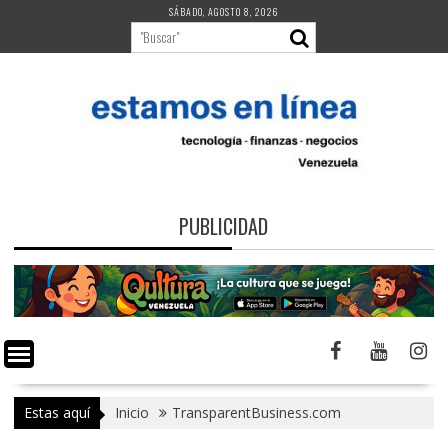
Saltar
SÁBADO, AGOSTO 8, 2026
al
contenido
PUBLICIDAD
Estas aquí
Inicio
TransparentBusiness.com