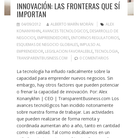
INNOVACIÓN: LAS FRONTERAS QUE SÍ
IMPORTAN
04/09/2012
ALBERTO MARÍN MORÁN
ALEX
KONANYKHIN
,
AVANCES TECNOLOGICOS
,
DESARROLLO DE
NEGOCIOS
,
EMPREENDEDORES
,
ENTORNOS REGULATORIOS
,
ESQUEMAS DE NEGOCIO GLOBALES
,
IMPULSO AL
EMPRENDEDOR
,
LEGISLACION FAVORALEBLE
,
TECNOLOGIA
,
TRANSPARENTBUSINESS.COM
0 COMENTARIOS
La tecnología ha influido radicalmente sobre la
capacidad para emprender nuevos negocios. Sin
embargo, hay otros factores que pueden potenciar
o frenar la capacidad de innovación. Por: Alex
Konanykhin | CEO | TransparentBusiness.com Los
avances tecnológicos han incidido notoriamente
sobre nuestra forma de trabajar. Las actividades
que pueden realizarse de forma remota y
coordinada aumentan año a año, tanto en cantidad
como en calidad. Tal como indicábamos en un