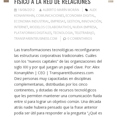
FÍSICO A LA RED DE RELACIONES
18/08/2012
ALBERTO MARÍN MORÁN
ALEX
KONANYKHIN
,
COMUNICACIONES
,
ECONOMIA DIGITAL
,
ECONOMIA INDUSTRIAL
,
EMPRESAS
,
GESTION
,
INNOVACIÓN
,
INTERNET
,
MODELOS COLABORATIVOS
,
NUEVA EMPRESA
,
PLATAFORMAS DIGITALES
,
TECNOLOGIA
,
TELETRABAJO
,
TRANSPARENTBUSINESS.COM
0 COMENTARIOS
Las transformaciones tecnológicas reconfiguraron
las estructuras corporativas tradicionales. Cuáles
son los “nuevos capitales” de las organizaciones del
siglo XXI y por qué juegan un papel clave. Por: Alex
Konanykhin | CEO | TransparentBusiness.com
Diez personas muy capacitadas en disciplinas
complementarias, distribuidas por los cinco
continentes, y dotadas de recursos tecnológicos
que les permiten mantener una comunicación fluida
entre sí para lograr un objetivo común. Una década
atrás nadie hubiera pensado que la frase anterior
podía ser útil para responder a la pregunta “¿Qué es