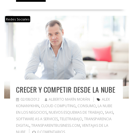
Redes Sociales
CRECER Y COMPETIR DESDE LA NUBE
02/08/2012
ALBERTO MARÍN MORÁN
ALEX
KONANYKHIN
,
CLOUD COMPUTING
,
CONSUMO
,
LA NUBE
EN LOS NEGOCIOS
,
NUEVOS ESQUEMAS DE TRABAJO
,
SAAS
,
SOFTWARE AS A SERVICES
,
TELETRABAJO
,
TRANSPARENCIA
DIGITAL
,
TRANSPARENTBUSINESS.COM
,
VENTAJAS DE LA
NUBE
0 COMENTARIOS