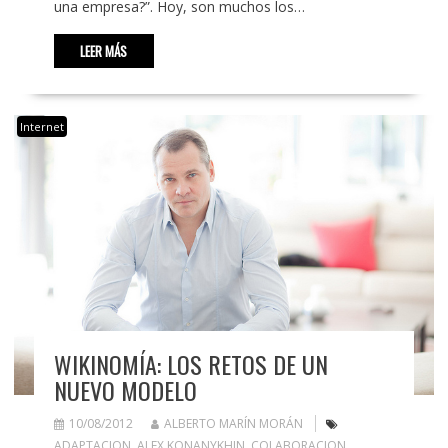
una empresa?”. Hoy, son muchos los…
LEER MÁS
Internet
WIKINOMÍA: LOS RETOS DE UN
NUEVO MODELO
10/08/2012
ALBERTO MARÍN MORÁN
ADAPTACION
,
ALEX KONANYKHIN
,
COLABORACION
,