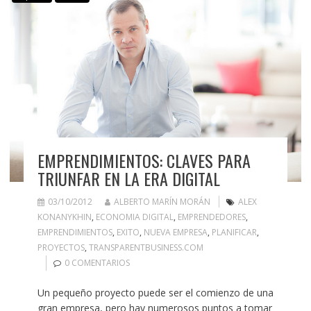
EMPRENDIMIENTOS: CLAVES PARA
TRIUNFAR EN LA ERA DIGITAL
03/10/2012
ALBERTO MARÍN MORÁN
ALEX
KONANYKHIN
,
ECONOMIA DIGITAL
,
EMPRENDEDORES
,
EMPRENDIMIENTOS
,
EXITO
,
NUEVA EMPRESA
,
PLANIFICAR
,
PROYECTOS
,
TRANSPARENTBUSINESS.COM
0 COMENTARIOS
Un pequeño proyecto puede ser el comienzo de una
gran empresa, pero hay numerosos puntos a tomar