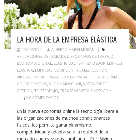
LA HORA DE LA EMPRESA ELÁSTICA
22/09/2012
ALBERTO MARÍN MORÁN
APLICACIONES DE TRABAJO
,
DISPOSITIVOS DE TRABAJO
,
ECONOMIA DIGITAL
,
ELASTICIDAD
,
EMPRENDEDOR
,
EMPRESA
ELASTICA
,
EMPRESAS
,
EQUIPOS VIRTUALES
,
GESTION
VIRTUAL
,
INTUIC
,
PARADIGMA DE TRABAJO
,
PLATAFORMAS
COLABORATIVAS
,
SILVINA MOSCHINI
,
SOFTWARE DE
GESTION
,
TELETRABAJO
,
TRANSPARENTBUSINESS.COM
0 COMENTARIOS
En la nueva economía online la tecnología libera a
las organizaciones de muchos condicionantes
físicos, les permite ganar dinamismo,
competitividad y adaptarse a la realidad de un
mercado cada vez más cambiante. Por: Silvina