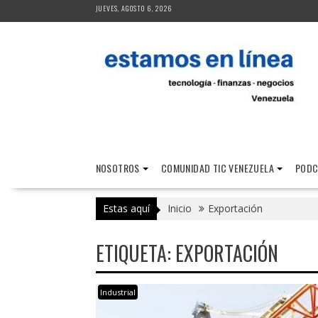
Saltar
JUEVES, AGOSTO 6, 2026
al
contenido
NOSOTROS
COMUNIDAD TIC VENEZUELA
PODC
Estas aquí
Inicio
Exportación
ETIQUETA:
EXPORTACIÓN
Industrial