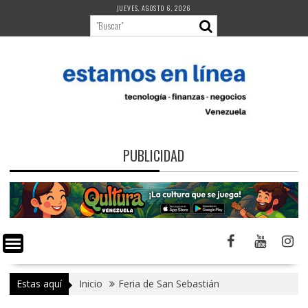
Saltar
JUEVES, AGOSTO 6, 2026
al
contenido
PUBLICIDAD
Estas aquí
Inicio
Feria de San Sebastián