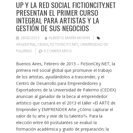
UP Y LA RED SOCIAL FICTIONCITY.NET
PRESENTAN EL PRIMER CURSO
INTEGRAL PARA ARTISTAS Y LA
GESTIÓN DE SUS NEGOCIOS
28/02/2013
ALBERTO MARÍN MORÁN
ARGENTINA
,
CEDEX
,
FICTIONCITY.NET
,
UNIVERSIDAD DE
PALERMO
0 COMENTARIOS
Buenos Aires, Febrero de 2013 – FictionCity.NET, la
primera red social global que promueve el trabajo
de los artistas, ayudándolos a trascender, y el
Centro de Desarrollo para Emprendedores y
Exportadores de la Universidad de Palermo (CEDEX)
anuncian al ganador de la beca al emprendedor
artístico que cursará en el 2013 el taller «El ARTE de
Emprender y EMPRENDER Arte ¿Cómo capturar el
valor de tu arte y vivir de tu talento?«. Para la
elección entre 60 postulantes se evaluó la
formación académica y grado de preparación; la