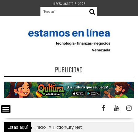
Saltar
JUEVES, AGOSTO 6, 2026
al
contenido
PUBLICIDAD
Estas aquí
Inicio
FictionCity.Net