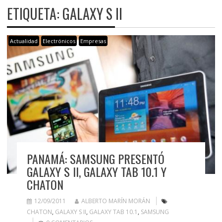
ETIQUETA:
GALAXY S II
Actualidad
Electrónicos
Empresas
PANAMÁ: SAMSUNG PRESENTÓ
GALAXY S II, GALAXY TAB 10.1 Y
CHATON
12/09/2011
ALBERTO MARÍN MORÁN
CHATON
,
GALAXY S II
,
GALAXY TAB 10.1
,
SAMSUNG