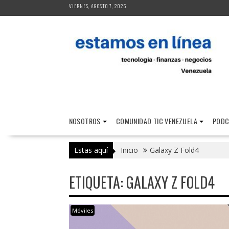
Saltar
VIERNES, AGOSTO 7, 2026
al
contenido
NOSOTROS
COMUNIDAD TIC VENEZUELA
PODC
Estas aquí
Inicio
Galaxy Z Fold4
ETIQUETA:
GALAXY Z FOLD4
Móviles