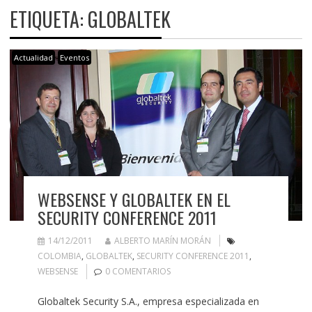
ETIQUETA:
GLOBALTEK
Actualidad
Eventos
WEBSENSE Y GLOBALTEK EN EL
SECURITY CONFERENCE 2011
14/12/2011
ALBERTO MARÍN MORÁN
COLOMBIA
,
GLOBALTEK
,
SECURITY CONFERENCE 2011
,
WEBSENSE
0 COMENTARIOS
Globaltek Security S.A., empresa especializada en