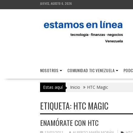
Saltar
JUEVES, AGOSTO 6, 2026
al
contenido
NOSOTROS
COMUNIDAD TIC VENEZUELA
PODC
Estas aquí
Inicio
HTC Magic
ETIQUETA:
HTC MAGIC
ENAMÓRATE CON HTC
13/02/2011
ALBERTO MARÍN MORÁN
HTC