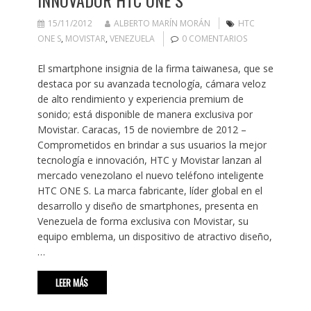
INNOVADOR HTC ONE S
15/11/2012
ALBERTO MARÍN MORÁN
HTC
ONE S
,
MOVISTAR
,
VENEZUELA
0 COMENTARIOS
El smartphone insignia de la firma taiwanesa, que se
destaca por su avanzada tecnología, cámara veloz
de alto rendimiento y experiencia premium de
sonido; está disponible de manera exclusiva por
Movistar. Caracas, 15 de noviembre de 2012 –
Comprometidos en brindar a sus usuarios la mejor
tecnología e innovación, HTC y Movistar lanzan al
mercado venezolano el nuevo teléfono inteligente
HTC ONE S. La marca fabricante, líder global en el
desarrollo y diseño de smartphones, presenta en
Venezuela de forma exclusiva con Movistar, su
equipo emblema, un dispositivo de atractivo diseño,
…
LEER MÁS