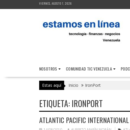
Saltar
VIERNES, AGOSTO 7, 2026
al
contenido
NOSOTROS
COMUNIDAD TIC VENEZUELA
PODC
Estas aquí
Inicio
IronPort
ETIQUETA:
IRONPORT
ATLANTIC PACIFIC INTERNATIONA
14/08/2010
ALBERTO MARÍN MORÁN
ATL