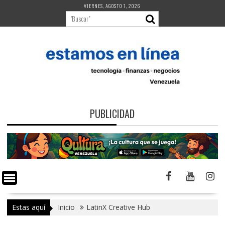
Saltar
VIERNES, AGOSTO 7, 2026
al
contenido
PUBLICIDAD
Estas aquí
Inicio
LatinX Creative Hub