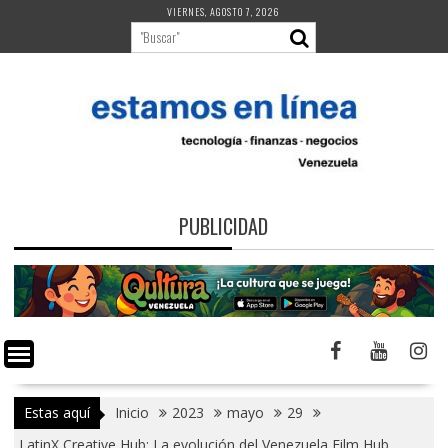
Saltar
VIERNES, AGOSTO 7, 2026
al
contenido
PUBLICIDAD
Estas aquí
Inicio
2023
mayo
29
LatinX Creative Hub: La evolución del Venezuela Film Hub