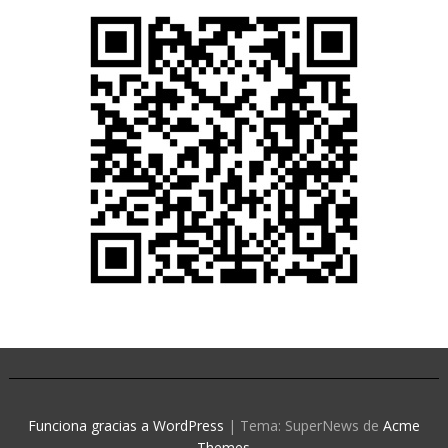
Funciona gracias a WordPress
|
Tema: SuperNews de
Acme
Themes