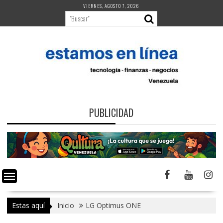
Saltar
VIERNES, AGOSTO 7, 2026
al
contenido
PUBLICIDAD
Estas aquí
Inicio
LG Optimus ONE