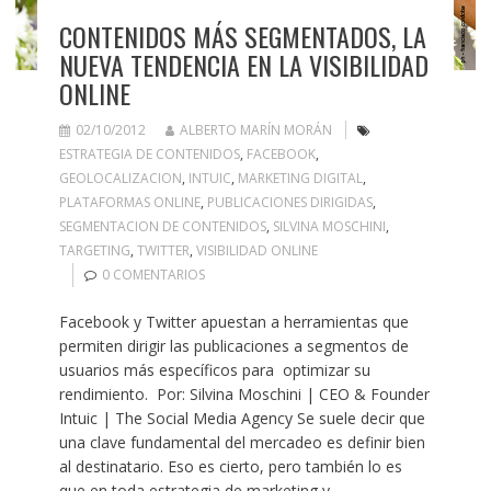
CONTENIDOS MÁS SEGMENTADOS, LA
NUEVA TENDENCIA EN LA VISIBILIDAD
ONLINE
02/10/2012
ALBERTO MARÍN MORÁN
ESTRATEGIA DE CONTENIDOS
,
FACEBOOK
,
GEOLOCALIZACION
,
INTUIC
,
MARKETING DIGITAL
,
PLATAFORMAS ONLINE
,
PUBLICACIONES DIRIGIDAS
,
SEGMENTACION DE CONTENIDOS
,
SILVINA MOSCHINI
,
TARGETING
,
TWITTER
,
VISIBILIDAD ONLINE
0 COMENTARIOS
Facebook y Twitter apuestan a herramientas que
permiten dirigir las publicaciones a segmentos de
usuarios más específicos para optimizar su
rendimiento. Por: Silvina Moschini | CEO & Founder
Intuic | The Social Media Agency Se suele decir que
una clave fundamental del mercadeo es definir bien
al destinatario. Eso es cierto, pero también lo es
que en toda estrategia de marketing y