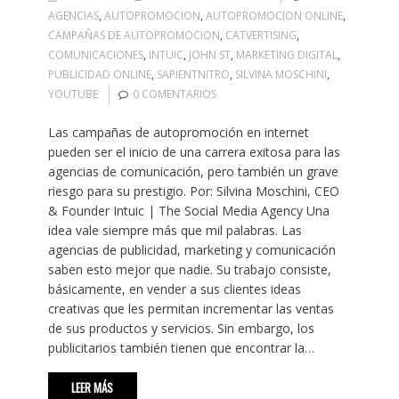
AGENCIAS
,
AUTOPROMOCION
,
AUTOPROMOCION ONLINE
,
CAMPAÑAS DE AUTOPROMOCION
,
CATVERTISING
,
COMUNICACIONES
,
INTUIC
,
JOHN ST
,
MARKETING DIGITAL
,
PUBLICIDAD ONLINE
,
SAPIENTNITRO
,
SILVINA MOSCHINI
,
YOUTUBE
0 COMENTARIOS
Las campañas de autopromoción en internet
pueden ser el inicio de una carrera exitosa para las
agencias de comunicación, pero también un grave
riesgo para su prestigio. Por: Silvina Moschini, CEO
& Founder Intuic | The Social Media Agency Una
idea vale siempre más que mil palabras. Las
agencias de publicidad, marketing y comunicación
saben esto mejor que nadie. Su trabajo consiste,
básicamente, en vender a sus clientes ideas
creativas que les permitan incrementar las ventas
de sus productos y servicios. Sin embargo, los
publicitarios también tienen que encontrar la…
LEER MÁS