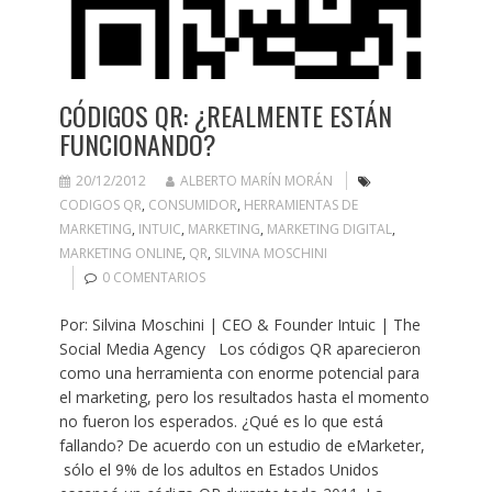
CÓDIGOS QR: ¿REALMENTE ESTÁN
FUNCIONANDO?
20/12/2012
ALBERTO MARÍN MORÁN
CODIGOS QR
,
CONSUMIDOR
,
HERRAMIENTAS DE
MARKETING
,
INTUIC
,
MARKETING
,
MARKETING DIGITAL
,
MARKETING ONLINE
,
QR
,
SILVINA MOSCHINI
0 COMENTARIOS
Por: Silvina Moschini | CEO & Founder Intuic | The
Social Media Agency Los códigos QR aparecieron
como una herramienta con enorme potencial para
el marketing, pero los resultados hasta el momento
no fueron los esperados. ¿Qué es lo que está
fallando? De acuerdo con un estudio de eMarketer,
sólo el 9% de los adultos en Estados Unidos