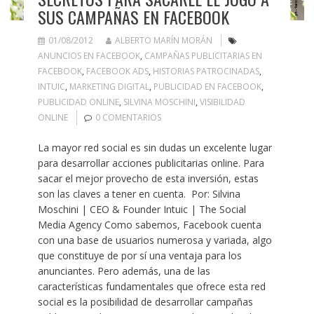
SUS CAMPAÑAS EN FACEBOOK
01/08/2012
ALBERTO MARÍN MORÁN
ANUNCIOS EN FACEBOOK
,
CAMPAÑAS PUBLICITARIAS EN
FACEBOOK
,
FACEBOOK ADS
,
HISTORIAS PATROCINADAS
,
INTUIC
,
MARKETING DIGITAL
,
PUBLICIDAD EN FACEBOOK
,
PUBLICIDAD ONLINE
,
SILVINA MOSCHINI
,
VISIBILIDAD
ONLINE
0 COMENTARIOS
La mayor red social es sin dudas un excelente lugar
para desarrollar acciones publicitarias online. Para
sacar el mejor provecho de esta inversión, estas
son las claves a tener en cuenta. Por: Silvina
Moschini | CEO & Founder Intuic | The Social
Media Agency Como sabemos, Facebook cuenta
con una base de usuarios numerosa y variada, algo
que constituye de por sí una ventaja para los
anunciantes. Pero además, una de las
características fundamentales que ofrece esta red
social es la posibilidad de desarrollar campañas