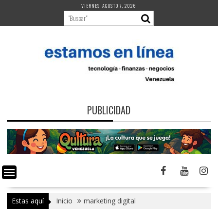
Saltar
VIERNES, AGOSTO 7, 2026
al
contenido
PUBLICIDAD
Estas aquí
Inicio
marketing digital