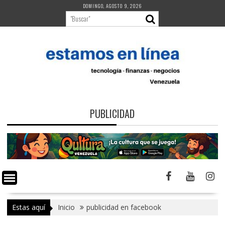
Saltar
DOMINGO, AGOSTO 9, 2026
al
contenido
PUBLICIDAD
Estas aquí
Inicio
publicidad en facebook