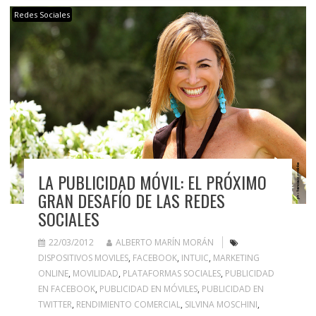
Redes Sociales
LA PUBLICIDAD MÓVIL: EL PRÓXIMO
GRAN DESAFÍO DE LAS REDES
SOCIALES
22/03/2012
ALBERTO MARÍN MORÁN
DISPOSITIVOS MOVILES
,
FACEBOOK
,
INTUIC
,
MARKETING
ONLINE
,
MOVILIDAD
,
PLATAFORMAS SOCIALES
,
PUBLICIDAD
EN FACEBOOK
,
PUBLICIDAD EN MÓVILES
,
PUBLICIDAD EN
TWITTER
,
RENDIMIENTO COMERCIAL
,
SILVINA MOSCHINI
,