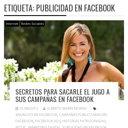
ETIQUETA:
PUBLICIDAD EN FACEBOOK
Internet
Redes Sociales
SECRETOS PARA SACARLE EL JUGO A
SUS CAMPAÑAS EN FACEBOOK
01/08/2012
ALBERTO MARÍN MORÁN
ANUNCIOS EN FACEBOOK
,
CAMPAÑAS PUBLICITARIAS EN
FACEBOOK
,
FACEBOOK ADS
,
HISTORIAS PATROCINADAS
,
INTUIC
,
MARKETING DIGITAL
,
PUBLICIDAD EN FACEBOOK
,