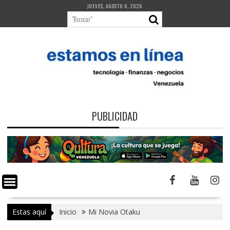
Saltar
JUEVES, AGOSTO 6, 2026
al
contenido
PUBLICIDAD
Estas aquí
Inicio
Mi Novia Otaku