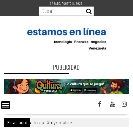
Saltar
SÁBADO, AGOSTO 8, 2026
al
contenido
PUBLICIDAD
Estas aquí
Inicio
nyx mobile