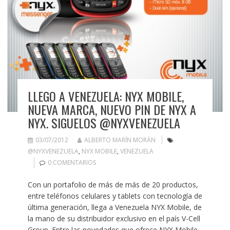
LLEGO A VENEZUELA: NYX MOBILE,
NUEVA MARCA, NUEVO PIN DE NYX A
NYX. SIGUELOS @NYXVENEZUELA
03/07/2012
ALBERTO MARÍN MORÁN
@NYXVENEZUELA
,
NYX MOBILE
,
VENEZUELA
0 COMENTARIOS
Con un portafolio de más de más de 20 productos,
entre teléfonos celulares y tablets con tecnología de
última generación, llega a Venezuela NYX Mobile, de
la mano de su distribuidor exclusivo en el país V-Cell
Group. Entre las novedades que ofrece NYX Mobile,