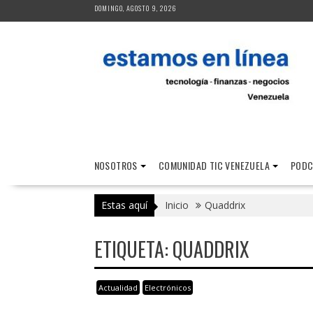
Saltar
DOMINGO, AGOSTO 9, 2026
al
contenido
NOSOTROS
COMUNIDAD TIC VENEZUELA
PODC
Estas aquí
Inicio
Quaddrix
ETIQUETA:
QUADDRIX
Actualidad
Electrónicos