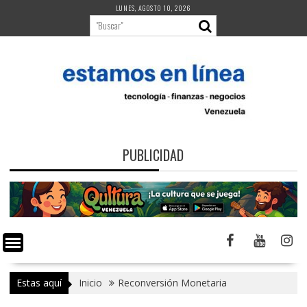
Saltar
LUNES, AGOSTO 10, 2026
al
contenido
PUBLICIDAD
Estas aquí
Inicio
Reconversión Monetaria