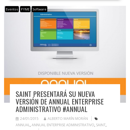
Eventos
PYME
Software
SAINT PRESENTARÁ SU NUEVA
VERSIÓN DE ANNUAL ENTERPRISE
ADMINISTRATIVO #ANNUAL
24/01/2015
ALBERTO MARÍN MORÁN
ANNUAL
,
ANNUAL ENTERPRISE ADMINISTRATIVO
,
SAINT
,