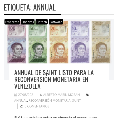
ETIQUETA:
ANNUAL
Empresas
Finanzas
Fintech
Software
ANNUAL DE SAINT LISTO PARA LA
RECONVERSIÓN MONETARIA EN
VENEZUELA
27/08/2021
ALBERTO MARÍN MORÁN
ANNUAL
,
RECONVERSIÓN MONETARIA
,
SAINT
0 COMENTARIOS
El 01 de octubre entra en vigencia el nuevo cono