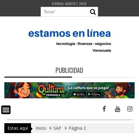
Saltar
VIERNES, AGOSTO 7, 2026
al
contenido
PUBLICIDAD
Estas aquí
Inicio
SAP
Página 2