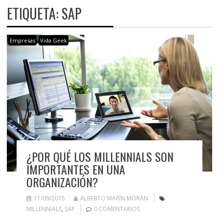
ETIQUETA:
SAP
Empresas
Vida Geek
¿POR QUÉ LOS MILLENNIALS SON
IMPORTANTES EN UNA
ORGANIZACIÓN?
11/09/2015
ALBERTO MARÍN MORÁN
MILLENNIALS
,
SAP
0 COMENTARIOS