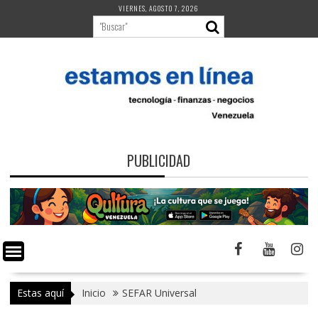
Saltar
VIERNES, AGOSTO 7, 2026
al
contenido
PUBLICIDAD
Estas aquí
Inicio
SEFAR Universal