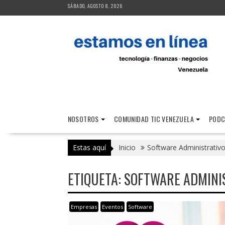
Saltar
SÁBADO, AGOSTO 8, 2026
al
contenido
NOSOTROS
COMUNIDAD TIC VENEZUELA
PODC
Estas aquí
Inicio
Software Administrativ
ETIQUETA:
SOFTWARE ADMINI
Empresas
Eventos
Software