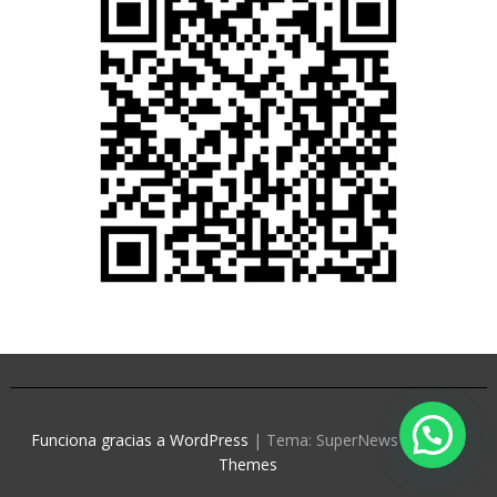
Funciona gracias a WordPress
|
Tema: SuperNews de
Acme
Themes