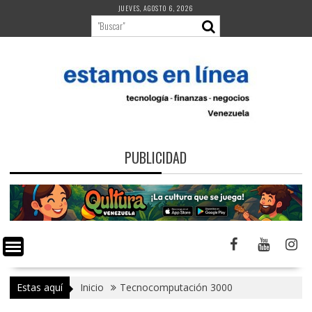
Saltar
JUEVES, AGOSTO 6, 2026
al
contenido
PUBLICIDAD
Estas aquí
Inicio
Tecnocomputación 3000