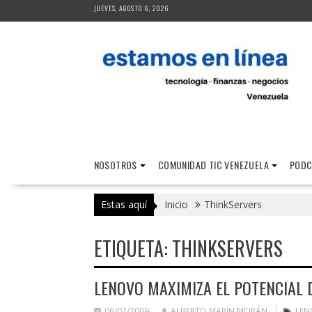
Saltar
JUEVES, AGOSTO 6, 2026
al
contenido
NOSOTROS
COMUNIDAD TIC VENEZUELA
PODC
Estas aquí
Inicio
ThinkServers
ETIQUETA:
THINKSERVERS
LENOVO MAXIMIZA EL POTENCIAL 
06/07/2009
ALBERTO MARÍN MORÁN
LEN