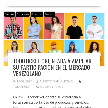
Bancos
Empresas
Finanzas
Fintech
TODOTICKET ORIENTADA A AMPLIAR
SU PARTICIPACIÓN EN EL MERCADO
VENEZOLANO
18/02/2026
ALBERTO MARÍN MORÁN
TODOTICKET
0 COMENTARIOS
En 2025, Todoticket orientó su estrategia a
fortalecer su portafolio de productos y servicios;
incrementar la cartera de clientes; ampliar el radio